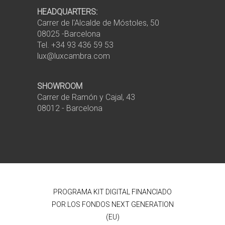
HEADQUARTERS:
Carrer de l'Alcalde de Móstoles, 50
08025 -Barcelona
Tel. +34 93 436 59 53
lux@luxcambra.com
SHOWROOM
Carrer de Ramón y Cajal, 43
08012 - Barcelona
PROGRAMA KIT DIGITAL FINANCIADO
POR LOS FONDOS NEXT GENERATION
(EU)