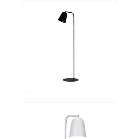
Lámpara de sobremesa
Lula s
VER LÁMPARA
Lámpara de suspensión