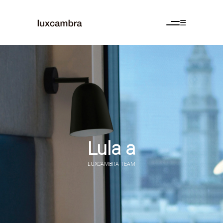
Abrir menú
☰
Lula a
LUXCAMBRA TEAM