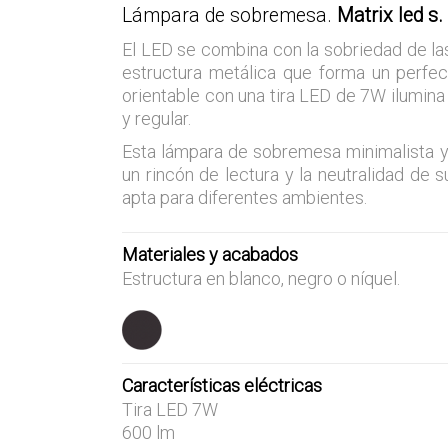
Lámpara de sobremesa.
Matrix led s.
El LED se combina con la sobrie­dad de la
estructura metálica que forma un perfec
orientable con una tira LED de 7W ilumina 
y regular.
Esta lámpara de sobremesa minimalista y
un rincón de lectura
y la neutralidad de 
apta para diferentes ambientes.
Materiales y acabados
Estructura en blanco, negro o níquel.
Características eléctricas
Tira LED 7W
600 lm