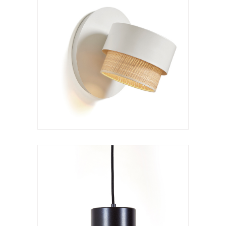
Lámpara de suspensión
Kan c XS
VER LÁMPARA
Lámpara de suspensión
Kan c S