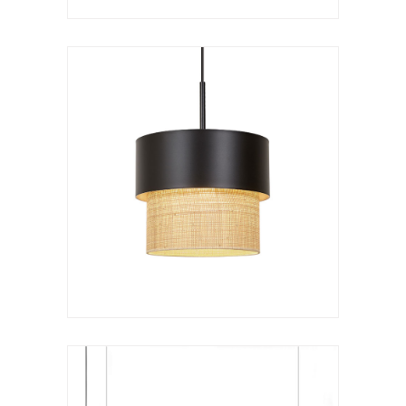
Lámpara de suspensión
Kan c lineal
VER LÁMPARA