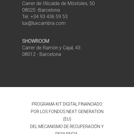
Carrer de l'Alcalde de Móstoles, 50
08025 -Barcelona
Tel. +34 93 436 59 53
lux@luxcambra.com
SHOWROOM
Carrer de Ramón y Cajal, 43
08012 - Barcelona
PROGRAMA KIT DIGITAL FINANCIADO
POR LOS FONDOS NEXT GENERATION
(EU)
DEL MECANISMO DE RECUPERACIÓN Y
RESILENCIA.