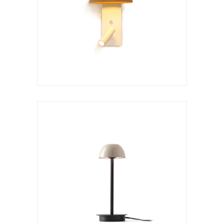
Absidiola s
VER LÁMPARA
Lámpara de sobremesa
Absidiola portátil
VER LÁMPARA