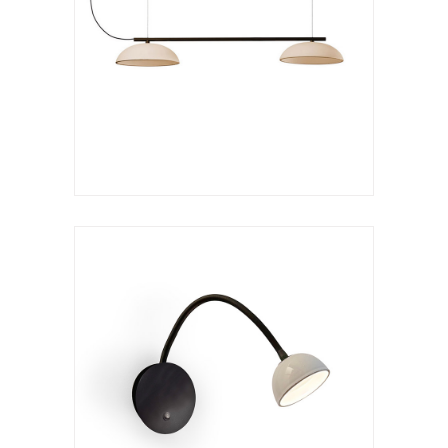
Aplique
Absidiola flexo
VER LÁMPARA
Aplique
Absidiola a arco
VER LÁMPARA