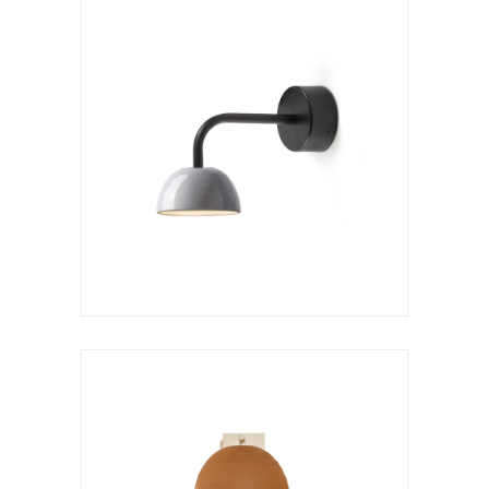
Aplique
Absis a lector vertical
VER LÁMPARA
Lámpara de sobremesa