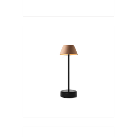
Lámpara de sobremesa
Absidiola s brazo
VER LÁMPARA