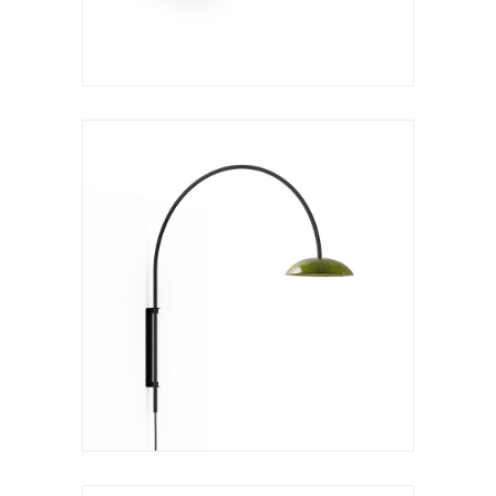
Aplique
Absidiola a
VER LÁMPARA