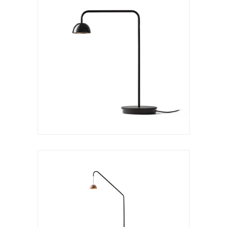
Lámpara de pie
Absidiola p arco
VER LÁMPARA
Lámpara de pie
Absidiola p