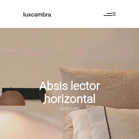
Abrir menú
☰
Absis lector
horizontal
JORDI LLOPIS